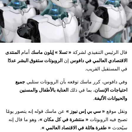
قال الرئيس التنفيذي لشركة
« تسلا » إيلون ماسك
أمام
المنتدى
الاقتصادي العالمي في دافوس
إن
الروبوتات ستفوق البشر عددًا
في المستقبل القريب.
وفي دافوس، كرر ماسك توقعه بأن الروبوتات ستلبي
جميع
احتياجات الإنسان
، بما في ذلك
العناية بالأطفال والمسنين
والحيوانات الأليفة
.
ونقل موقع
« سي بي إس نيوز »
عن ماسك قوله إنه يتصور يومًا
تصبح فيه الروبوتات
« منتشرة في كل مكان »
، وهو ما قال إنه
سيُحدث
« طفرة هائلة في الاقتصاد العالمي »
.