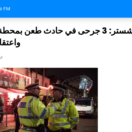
e FM
مانشستر: 3 جرحى في حادث طعن بمح
واعتقا
M