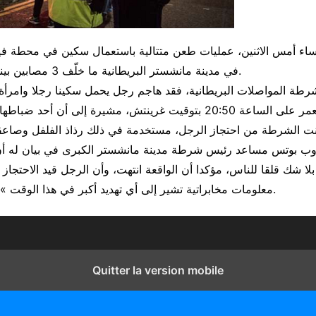
ء أمس الاثنين، عمليات طعن متتالية باستعمال سكين في محطة فيك
في مدينة مانشستر البريطانية ما خلّف 3 مصابين بينهم ضابط شرطة.
شرطة المواصلات البريطانية، فقد هاجم رجل يحمل سكينا رجلا وامرأ
وب بوتس مساعد رئيس شرطة مدينة مانشستر الكبرى في بيان له أن 
شك قلقا للناس، مؤكدا أن الواقعة انتهت، وأن الرجل قيد الاحتجاز ول
معلومات مخابراتية تشير إلى أي تهديد أكبر في هذا الوقت » ، على حد تعبيره.
Quitter la version mobile