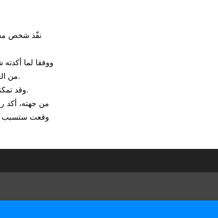
نفّذ شخص مسا
ووفقا لما أكدته 
من العمر على الساعة 20:50 بتوقيت غرينتش، مشيرة إلى أن أحد ضباطها طُعن في الكتف.
وقد تمكنت الشرطة من احتجاز الرجل، مستخدمة في ذلك رذاذ الفلفل وصاعقا كهربائيا لإيقافه.
من جهته، أكد ر
وقعت ستسبب بلا 