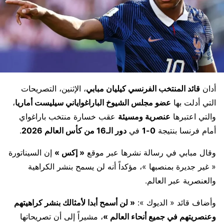
أدان
قائد المنتخب الفرنسي كيليان مبابي
، الإثنين، التصريحات
التي أدلت بها
عضو مجلس الشيوخ الباراغواياني سيليست أماريا
،
والتي اعتبرها
عنصرية ومسيئة
عقب خسارة منتخب باراغواي
أمام فرنسا بنتيجة
0-1
في
دور الـ16 من كأس العالم 2026
.
وقال مبابي في رسالة نشرها عبر موقع
« إكس »
إن السيناتورة
« غير جديرة بمنصبها »، مؤكداً أنه لن يسمح بنشر الكراهية
والعنصرية عبر العالم.
وأضاف قائد « الديوك »:
« لن أسمح أبدا لأمثالك بنشر كراهيتهم
وعنصريتهم في جميع أنحاء العالم »
، مشيراً إلى أن تصريحاتها