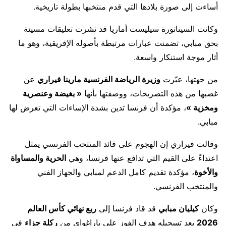
أساءت إلى صورة بلادها التي قدم منتخبها بطولة تاريخية.
وكانت السيناتورة سيليست أماريا قد نشرت تعليقات مسيئة
بحق مبابي، تضمنت عبارات مرتبطة بأصوله الإفريقية، وهو ما
أثار موجة استنكار واسعة.
من جهتها، عبّرت
وزيرة الرياضة الفرنسية مارينا فيراري
عن
غضبها من هذه التصريحات، ووصفتها بأنها
« بغيضة وعنصرية
ومخزية »
، مؤكدة أن فرنسا تدين بشدة الإساءات التي تعرض لها
مبابي.
وقالت فيراري إن الهجوم على قائد المنتخب الفرنسي يمثل
اعتداءً على القيم التي تدافع عنها فرنسا، وهي
الحرية والمساواة
والأخوة
، مؤكدة تقديم كامل الدعم لمبابي والجهاز الفني
والمنتخب الفرنسي.
وكان
كيليان مبابي
قد قاد فرنسا إلى
ربع نهائي كأس العالم
2026
بعد تسجيله هدف الفوز على باراغواي من
ركلة جزاء
في