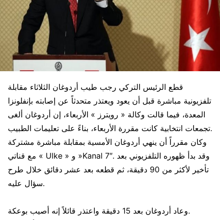
قطع الرئيس التركي رجب طيب أردوغان الثلاثاء مقابلة
تلفزيونية مباشرة قبل أن يعود ويعتذر متحدثاً عن إصابته بإنفلونزا
المعدة، فيما قالت وكالة « رويترز » الأربعاء، إن أردوغان ألغى
تجمعات انتخابية كانت مقررة الأربعاء، بناءً على تعليمات الطبيب.
وكان مقرراً أن ينهي أردوغان الأمسية بمقابلة مباشرة مشتركة
مع قناتي « Ulke » و »Kanal 7″. وقد بدأ ظهوره التلفزيوني بعد
تأخير لأكثر من 90 دقيقة، ثم قطعه بعد عشر دقائق خلال طرح
سؤال عليه.
وعاد أردوغان بعد 15 دقيقة واعتذر قائلاً إنه أصيب بوعكة.