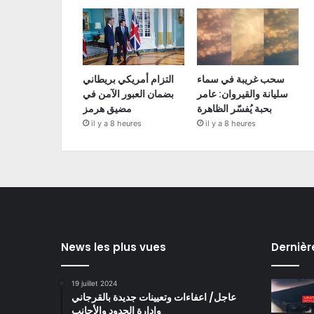
سحب غريبة في سماء
التزام أمريكي بريطاني
سليانة والقيروان: عامر
بضمان العبور الآمن في
بحبة يُفسّر الظاهرة
مضيق هرمز
il y a 8 heures
il y a 8 heures
News les plus vues
Dernièr
19 juillet 2024
عاجل/ اعفاءات وتعيينات جديدة بالقرجاني
وادارة الحدود والأجانب