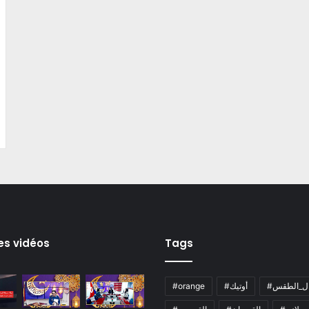
es vidéos
Tags
ال_الطقس
#أوتيك
#orange