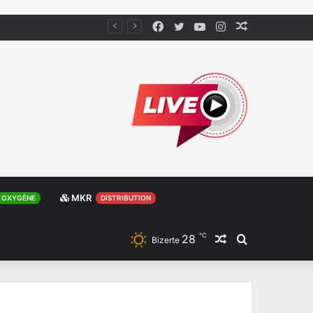
Facebook
Twitter
YouTube
Instagram
Article
Aléatoire
MKR
OXYGÈNE
DISTRIBUTION
℃
28
Article
Rechercher
Bizerte
Aléatoire