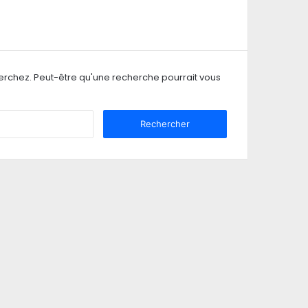
erchez. Peut-être qu'une recherche pourrait vous
R
e
c
h
e
r
c
h
e
r
: