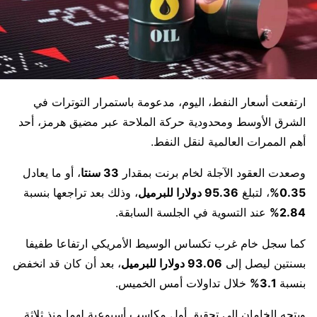
ارتفعت أسعار النفط، اليوم، مدعومة باستمرار التوترات في
الشرق الأوسط ومحدودية حركة الملاحة عبر مضيق هرمز، أحد
أهم الممرات العالمية لنقل النفط.
وصعدت العقود الآجلة لخام برنت بمقدار
33 سنتا
، أو ما يعادل
0.35%
، لتبلغ
95.36 دولارا للبرميل
، وذلك بعد تراجعها بنسبة
2.84%
عند التسوية في الجلسة السابقة.
كما سجل خام غرب تكساس الوسيط الأمريكي ارتفاعا طفيفا
بسنتين ليصل إلى
93.06 دولارا للبرميل
، بعد أن كان قد انخفض
بنسبة
3.1%
خلال تداولات أمس الخميس.
ويتجه الخامان إلى تحقيق أول مكاسب أسبوعية لهما منذ ثلاثة