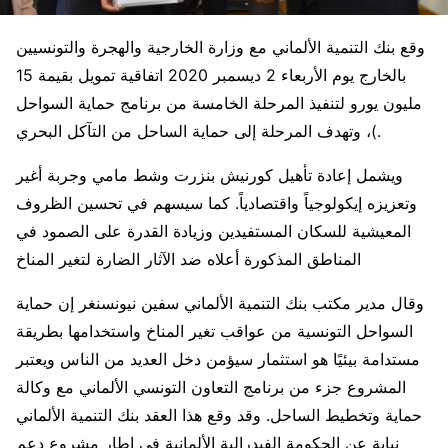
وقع بنك التنمية الألماني مع وزارة الخارجية والهجرة والتونسيين
بالخارج يوم الأربعاء 2 ديسمبر 2020 اتفاقية تمويل بقيمة 15
مليون يورو لتنفيذ المرحلة الخامسة من برنامج حماية السواحل
)، وتهدف المرحلة إلى حماية الساحل من التآكل البحري.
ويشمل إعادة تأهيل كورنيش بنزرت وشط مامي وجربة أغير
وتعزيزه إيكولوجياً واقتصادياً. كما سيسهم في تحسين الظروف
المعيشية للسكان المستفيدين وزيادة القدرة على الصمود في
المناطق المذكورة أعلاه ضد الآثار الضارة لتغير المناخ
وقال مدير مكتب بنك التنمية الألماني سفين نيونسنغر إن حماية
السواحل التونسية من عواقب تغير المناخ واستخدامها بطريقة
مستدامة بيئيًا هو استثمار سيؤمن دخل العديد من الناس ويعتبر
المشروع جزء من برنامج التعاون التونسي الألماني مع وكالة
حماية وتخطيط الساحل. وقد وقع هذا العقد بنك التنمية الألماني
نيابة عن الحكومة الفيدرالية الألمانية في إطار مشروع دعم