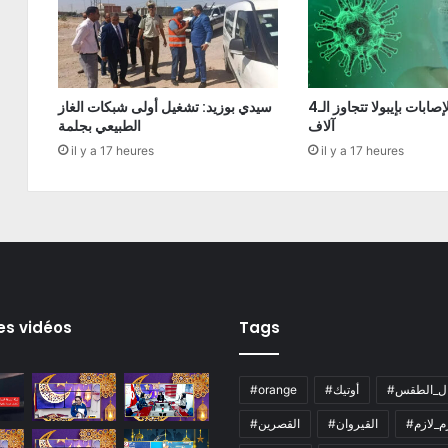
الكونغو: الإصابات بإيبولا تتجاوز الـ4
سيدي بوزيد: تشغيل أولى شبكات الغاز
آلاف
الطبيعي بجلمة
il y a 17 heures
il y a 17 heures
es vidéos
Tags
ال_الطقس
#أوتيك
#orange
زم_لازم
#القيروان
#القصرين