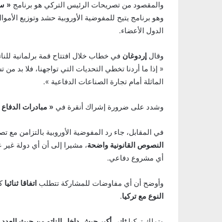
والمقصود من تصريحات الرئيس التركي هو برنامج
« س
وهو برنامج يتيح للمفوضية الأوروبية حشد وتوزيع الأموا
الدول الأعضاء.
وقال
إردوغان
في خطاب خلال افتتاح قمة برلمانية للنا
« إذا ما أردنا تخطي التحديات التي تواجهنا، فلا بد من
الماثلة أمام تجارة الصناعات الدفاعية ».
وشدد على ضرورة إشراك أنقرة في
« مبادرات الدفاع 
في المقابل، جاء رد المفوضية الأوروبية بالتزامن مع 
النصوص القانونية واضحة
، مشيرا إلى أن أي دولة غير 
أي مشروع دفاعي.
وأوضح أن أي مفاوضات للمشاركة تتطلب
اتفاقا ثنائيا
كم
النوع مع تركيا
.
وتملك تركيا
ثاني أكبر جيش داخل الناتو من حيث العدد
،