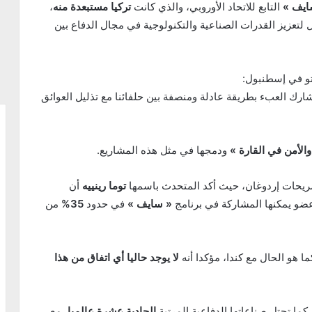
ايف »
التابع للاتحاد الأوروبي، والذي كانت
تركيا مستبعدة منه
،
ل لتعزيز القدرات الصناعية والتكنولوجية في مجال الدفاع بين
تو في إسطنبول:
 تشارك العبء بطريقة عادلة ومنصفة بين حلفائنا مع تذليل العوائق
والأمن في القارة »
ودمجها في مثل هذه المشاريع.
تصريحات إردوغان، حيث أكد المتحدث باسمها
توما رينييه
أن
عضو يمكنها المشاركة في برنامج
« سايف »
في حدود
35%
من
ا هو الحال مع كندا، مؤكدا أنه
لا يوجد حاليا أي اتفاق من هذا
 كما تحتل صناعاتها الدفاعية المرتبة
الحادية عشرة عالميا
، مع