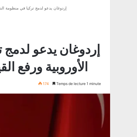
إردوغان يدعو لدمج تركيا في منظومة الدف
إردوغان يدعو لدمج ت
الأوروبية ورفع ال
174
Temps de lecture 1 minute