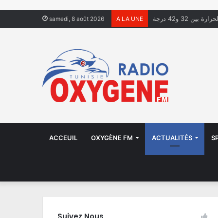
ة بين 32 و42 درجة
samedi, 8 août 2026
A LA UNE
ACCEUIL
OXYGÈNE FM
ACTUALITÉS
S
Suivez Nous