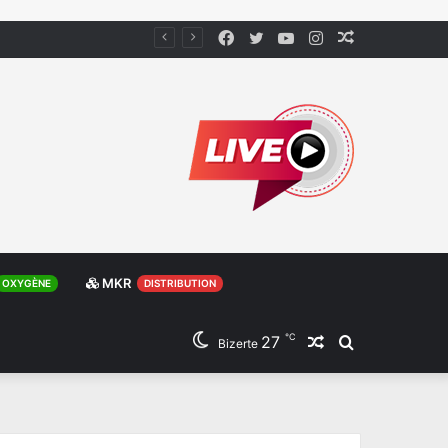
Facebook
Twitter
YouTube
Instagram
Article
Aléatoire
MKR
OXYGÈNE
DISTRIBUTION
℃
27
Article
Rechercher
Bizerte
Aléatoire