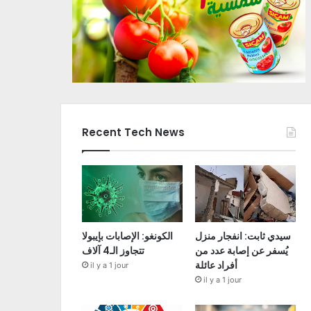
Recent Tech News
سيدي ثابت: انفجار منزل
الكونغو: الإصابات بإيبولا
يُسفر عن إصابة عدد من
تتجاوز الـ4 آلاف
أفراد عائلة
il y a 1 jour
il y a 1 jour