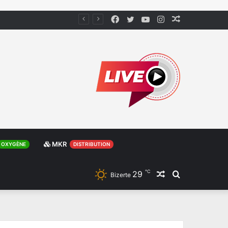
Facebook
Twitter
YouTube
Instagram
Article
Aléatoire
MKR
OXYGÈNE
DISTRIBUTION
℃
29
Article
Rechercher
Bizerte
Aléatoire