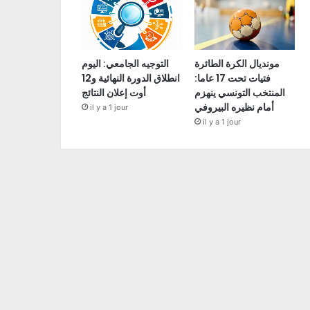
مونديال الكرة الطائرة
التوجيه الجامعي: اليوم
فتيات تحت 17 عاما:
انطلاق الدورة النهائية و12
المنتخب التونسي ينهزم
أوت إعلان النتائج
أمام نظيره البيروفي
il y a 1 jour
il y a 1 jour