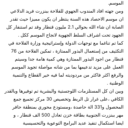
الموسم.
ومن جهته افاد المندوب الجهوي للفلاحة ببنزرت فريد الدلاعي
ان موسم الاحصاد هذه السنة ينتظر ان يكون مميزا حيث تقدر
الصابة ان شاء الله بحوالي 2.1 مليون قنطار وقد تم استنفار كل
الجهود تحت اشراف السلط الجهوية لانجاح الموسم ككل .
كما تم تناغما مع توجهات الدولة وإستراتيجية وزارة الفلاحة في
التكثيف من إستعمال البذور الممتازة ، تمكين الفلاحة من 76
قنطار من اجود البذور الممتازة وهي كمية هامة جدا وسيتم
العمل على مزيد تدعيمها بما من شانه مواصلة تجويد الموسم
والرفع اكثر فاكثر من مردوديته لما فيه خير القطاع والتنمية
الوطنية .
وبين ان كل المستلزمات اللوجستية والبشرية تم توفيرها وبالقدر
الكافي ،على غرار تل الربط وتخصيص 30 مركز تجميع جمع
المحصول و331 الة حاصدة ،ومستودع محوري بمنطقة حافر
مهر ببنزرت الجنوبية بطاقة خزن تعادل 500 الف قنطار ، و
ايضا استكمال تنفيذ عديد البرامج التوعوية والتحسيسية