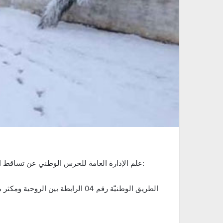
علم الإدارة العامة للحرس الوطني عن تساقط الثلوج بولاية سليانة، سُجل إنقطاع حركة المرور بالطرقات التالية: