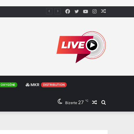
Facebook
Twitter
YouTube
Instagram
Article
Aléatoire
MKR
OXYGÈNE
DISTRIBUTION
℃
27
Article
Rechercher
Bizerte
Aléatoire