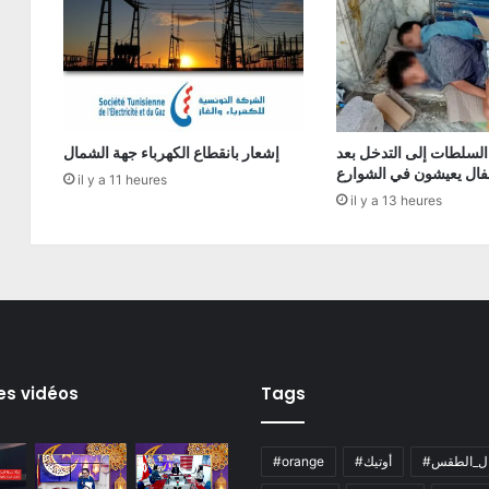
السلطات إلى التدخل بعد
إشعار بانقطاع الكهرباء جهة الشمال
فال يعيشون في الشوارع
il y a 11 heures
il y a 13 heures
es vidéos
Tags
ال_الطقس
#أوتيك
#orange