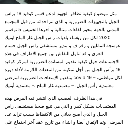
مثل موضوع كيفية تظافر الجهود لدعم قسم كوفيد 19 براس
الجبل بالتجهيزات الضرورية و الذي تم احداثه من قبل المجتمع
المدني بالجهة محور لقاءات متتالية و آخرها الخميس 5 نوفمبر
2020 لكل من رؤساء بلديات راس الجبل غار الملح اوتيك
عوسجة الماتلين و رفراف و مدير مستشفى راس الجبل حسام
الغزي و قد تناول النقاش بين جميع الاطراف في هذه
الاجتماعات حول كيفية تقديم المساندة الضرورية لمركز كوفيد
19 برأس الجبل من أجل تمكينه من المعدات اللازمة لأداء دوره
وتقديم الإسعافات الضرورية لمرضى covid 19 لكل مواطني، –
معتمدية رأس الجبل، – معتمدية غار الملح ،- معتمدية أوتيك
في هذا الظرف العصيب الذي انتشر فيه المرض بهذه
المعتمديات بشكل كبير و التي هي تتبع صحيا مستشفى راس
الجبل و الذي أصبح يعاني من الاكتظاظ بسبب تزايد عدد
المرضى وتم الإتفاق أيضا وَ ابتداء من تاريخ عقد آخر اجتماع على