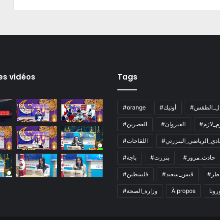
es vidéos
Tags
ال_الطقس
#أوتيك
#orange
زم_لازم
#القيروان
#القصرين
لنادي_الرياضي_البنزرتي
#اللقاحات
#حادث_مرور
#بنزرت
#باجة
اطر
#قيس_سعيد
#فلسطين
رونا
À propos
#وزارة_الصحة