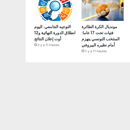
مونديال الكرة الطائرة
التوجيه الجامعي: اليوم
فتيات تحت 17 عاما:
انطلاق الدورة النهائية و12
المنتخب التونسي ينهزم
أوت إعلان النتائج
أمام نظيره البيروفي
il y a 11 heures
il y a 11 heures