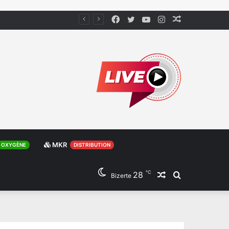
Facebook
Twitter
YouTube
Instagram
Article
Aléatoire
MKR
OXYGÈNE
DISTRIBUTION
℃
28
Article
Rechercher
Bizerte
Aléatoire