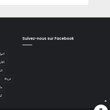
Suivez-nous sur Facebook
#احو
#اللا
#ا
#غزة
#م
كو