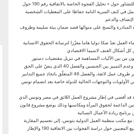
وأكّدت الوزيرة، لدى افتتاحها أشغال الندوة الافتراضية للتشاور حول « تحليل الفجوة الخاصة بالاتفاقية رقم 190 حول
عمل في كنف السرية التامة حفاظا على المعطيات الشخصية
لإنصاف والدعم
 المبادرة والنسج على منوالها قصد ضمان بيئة سليمة وظروف
والتحرش في فضاء العمل تعدّ صكا دوليا هاما معزّزا لترسانة الحقوق الانسانية
 كل أشكال العنف لاسيما الاقتصادي
وزيرة أنّ مصادقة تونس على اتفاقية 190 ستكون من بين الآليات المساهمة في تنزيل مقتضيات دستور
الجمهورية الثانية وخاصة الفصل 21 المتعلّق بالمساواة وعدم التمييز بين الجنسين والفصل 40 الذي ينصّ على الحق
في العمل وضمانه على أساس الكفاءة والإنصاف وتوفير ظروف عمل لائقة، والفصل 46 المتعلّق باتخاذ جميع التدابير
 الأولويات والتوجهات الحالية للدولة خاصة بعد انضمام تونس
ة قد أفضى في إطار مشروع العمل اللائق في مصر وتونس الذي
ى تعزيز ترسانة القوانين الداعمة لحقوق المرأة ومكاسبها وذلك بوضع مشروع قانون
 برنامج ريادة الأعمال النسائية
ون مع مكتب منظمة العمل الدولية بتونس، إلى تجسيم المقاربة
التشاركية قصد خلق إطار من التشاور والتفاوض مع جميع المعنيين حول دراسة الفجوات بين الاتفاقية 190 والإطار