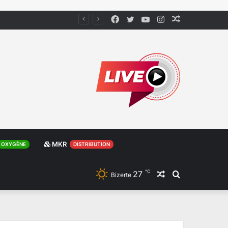
Facebook
Twitter
YouTube
Instagram
Article
Aléatoire
MKR
OXYGÈNE
DISTRIBUTION
℃
27
Article
Rechercher
Bizerte
Aléatoire