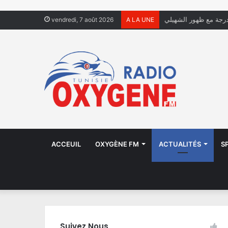
vendredi, 7 août 2026
A LA UNE
ACCEUIL
OXYGÈNE FM
ACTUALITÉS
S
Suivez Nous