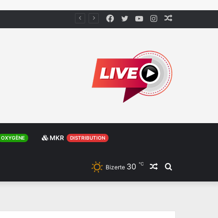
Facebook
Twitter
YouTube
Instagram
Article
Aléatoire
MKR
OXYGÈNE
DISTRIBUTION
℃
30
Article
Rechercher
Bizerte
Aléatoire