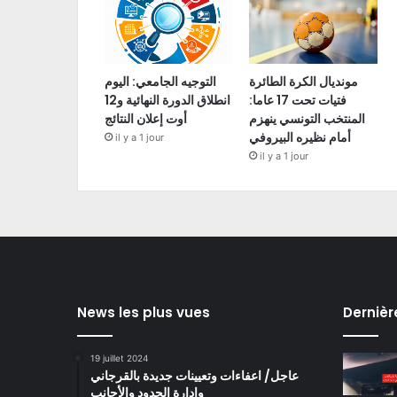
مونديال الكرة الطائرة
التوجيه الجامعي: اليوم
فتيات تحت 17 عاما:
انطلاق الدورة النهائية و12
المنتخب التونسي ينهزم
أوت إعلان النتائج
أمام نظيره البيروفي
il y a 1 jour
il y a 1 jour
News les plus vues
Dernièr
19 juillet 2024
عاجل/ اعفاءات وتعيينات جديدة بالقرجاني
وادارة الحدود والأجانب