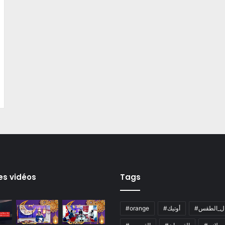
es vidéos
Tags
ال_الطقس
#أوتيك
#orange