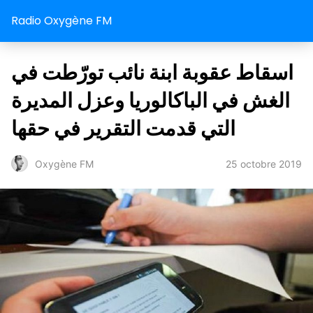
Radio Oxygène FM
اسقاط عقوبة ابنة نائب تورّطت في
الغش في الباكالوريا وعزل المديرة
التي قدمت التقرير في حقها
25 octobre 2019
Oxygène FM