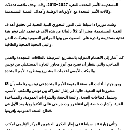
المستديمة للأمم المتحدة للفترة 2027-2013، وذلك بهدف ملاءمة تدخلات
وكالات الأمم المتحدة مع الأولويات الوطنية وأهداف التنمية المستديمة.
وشدد موريرا دا سيلفا على الدور المحوري للبنية التحتية في تحقيق أهداف
التنمية المستديمة، معتبرا أن 92 بالمائة من هذه الأهداف تعتمد على توفر بنية
تحتية مستديمة وقادرة على الصمود، من بينها المرافق العمومية وشبكات النقل
والبنى التحتية الصحية والطاقية.
كما أشار إلى الاهتمام المتزايد بالمشاريع المرتبطة بالطاقات المتجددة والعمل
المناخي، والتي ينتظر أن تصبح من أبرز محاور التعاون المستقبلي بين تونس
والمكتب الأممي لخدمات المشاريع ومنظومة الأمم المتحدة.
ومن جهتها، أفادت المنسقة المقيمة للأمم المتحدة في تونس، رنا طه، بأن 18
مشروعا قيد التنفيذ، حاليا، في إطار الشراكة بين تونس والمكتب الأممي،
وتشمل قطاعات الصحة، والبنية التحتية، والشراءات العمومية، والمساعدة
الفنية. وأشارت خاصة إلى اقتناء روبوت جراحي عالي التكنولوجيا، يعد الأول في
قطاع الصحة العمومية بإفريقيا.
وتأتي زيارة « دا سيلفا » في إطار الذكرى العشرين للمركز الإقليمي لمكتب