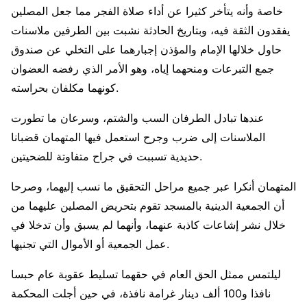
خاصة وأنه يتأخر كثيرا عن أداء صلاة الفجر مما جعل المصلين
يفقدون الثقة فيه، وبتاريخ الحادثة نشبت بين الطرفين ملاسنات
حاول خلالها الإمام والمؤذن إجبارهما على التخلي عن صندوق
جمع التبرعات ومنحهما إياه، وهو الأمر الذي رفضه العضوان
كونهما مكلفان بحراسته.
عندها تبادل الطرفان السب والشتم، وسرعان ما تطورت
الملاسنات إلى ضرب وجرح استعمل فيها المتهمان قضبانا
حديدية تسببت في جراح متفاوتة للضحيتين.
المتهمان أنكرا عبر جميع مراحل التحقيق ما نسب إليهما، وصرحا
أن الجمعية الدينية بالمسجد تقوم بتحريض المصلين عليهما من
خلال نشر إشاعات كاذبة عنهما، وأنهما لم يسبق وأن تدخلا في
عمل الجمعية أو الأموال التي تجنيها.
ليلتمس ممثل الحق العام في حقهما تسليط عقوبة عام حبسا
نافذا و100 ألف دينار غرامة نافذة، في حين أجلت المحكمة