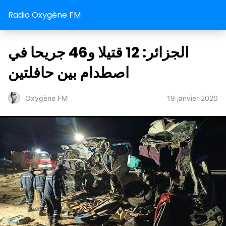
Radio Oxygène FM
الجزائر: 12 قتيلا و46 جريحا في
اصطدام بين حافلتين
19 janvier 2020
Oxygène FM