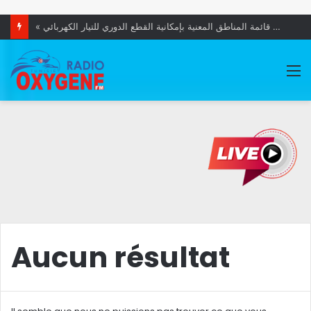
« الستاغ » تعلن عن قائمة المناطق المعنية بإمكانية القطع الدوري للتيار الكهربائي
M
Aucun résultat