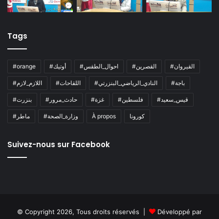
Tags
#القيروان
#القصرين
#احوال_الطقس
#أوتيك
#orange
#باجة
#النادي_الرياضي_البنزرتي
#اللقاحات
#اللازم_لازم
#قيس_سعيد
#فلسطين
#غزة
#حادث_مرور
#بنزرت
كورونا
À propos
#وزارة_الصحة
#ماطر
Suivez-nous sur Facebook
© Copyright 2026, Tous droits réservés |
Développé par