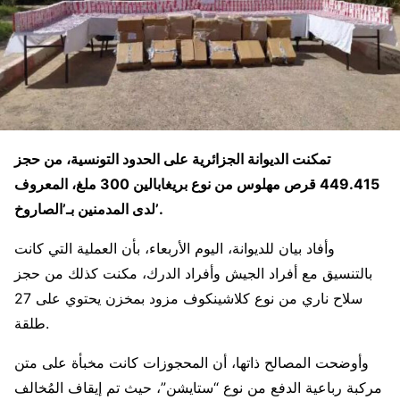
تمكنت الديوانة الجزائرية على الحدود التونسية، من حجز
449.415 قرص مهلوس من نوع بريغابالين 300 ملغ، المعروف
لدى المدمنين بـ’الصاروخ’.
وأفاد بيان للديوانة، اليوم الأربعاء، بأن العملية التي كانت
بالتنسيق مع أفراد الجيش وأفراد الدرك، مكنت كذلك من حجز
سلاح ناري من نوع كلاشينكوف مزود بمخزن يحتوي على 27
طلقة.
وأوضحت المصالح ذاتها، أن المحجوزات كانت مخبأة على متن
مركبة رباعية الدفع من نوع “ستايشن”، حيث تم إيقاف المُخالف