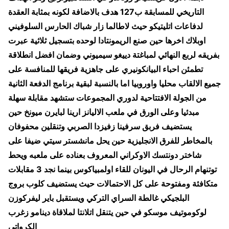
التاريخي للمسابقة ب127 هدف بالاضافة لكونه بمثابة العقدة
لدفاعات اتليتيكو حيث لاطالما زار شباك الحارس السلوفيني
اوبلاك اخرها حين صنع الريمونتادا لوحده بتسجيل ثلاثية عبرت
بفريقه لربع النهائي لمباغتة دييغو سيميوني وضمان افضل انطلاقة
تطمئن احباء البيانكونيري على جاهزية فريقها للمنافسة على
جميع الالقاب محليا واوروبيا اما بالنسبة لبقية برنامج الدفعة الثانية
من الجولة الافتتاحية لدوري المجموعات ستشهد مقابلة سهلة
مبدئيا وعلى الورق في ملعب الاليانز ارينا لبايرن ميونخ حين
يستضيف فربق سرفينا زفيزدا الصربي وتنقلين محفوفان
بالمخاطر للفرق الانجليزية حين يحل مانشستر سيتي ضيفا على
شاختر دونتسك الاوكراني المعروف بعناده على ملعبه ويحط
توتنهام الرحال في اليونان للقاء اولمبياكوس بينما نجد 3 مقابلات
متكافئة ومفتوحة على كل الاحتمالات حيث يستضيف كلوب بروج
البلجيكي غالطة السراي التركي ويستقبل باير ليفركوزن
لوكوموتيف موسكو في حين يتنقل اتلانتا لملاقاة دينامو زغرب
الكرواتي