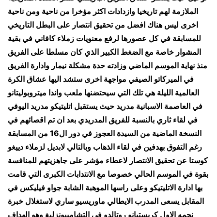
الملازمة لهم تاريخيا وازدادات اكثر مؤخرا من ناحية ومن ناحية
اخرى ليس هناك افضل من تحقيق انتصار على البطل التاريخي
للمسابقة في كل عصورها لرفع معنويات زملاء كافاني في بقية
المشوار خاصة مع الضغط الكبير الذي كان مسلطا على الفريق
منذ نهاية الموسم الماضي وزادته حدة مشكلة نيمار وادارة الفريق
في الميركاتو الصيفي مواجهة اخرى ستشد اليها عشاق الكرة
العالمية الليلة هي تلك التي سيحتضنها ملعب واندا ميتروبوليتانو
في العاصمة الاسبانية مدريد حيث يستقبل اتليتيكو مدريد اليوفي
في لقاء ثاري بالنسبة للفريق المدريدي بعد ان تم اقصائهم في
النسخة الماضية من السيدة العجوز في دور ال16 من المسابقة
رغم التفوق بهدفين في لقاء الذهاب وبالتالي لابديل لزملاء دييغو
كوستا عن تحقيق الانتصار لاعطاء مؤشر على جاهزيتهم للمنافسة
بقوة في الموسم الحالي خصوصا مع الانتدابات الكبرى التي قامت
بها ادارة الاتليتيكو وعلى راسها الموهبة الشابة جواو فيليكس في
المقابل يسعى المدرب الايطالي ماوريسيو ساري لاستغلال خبرة
نجمه الاول كريستيانو روتالدو في التشامبيونزليغ وهو الهداف