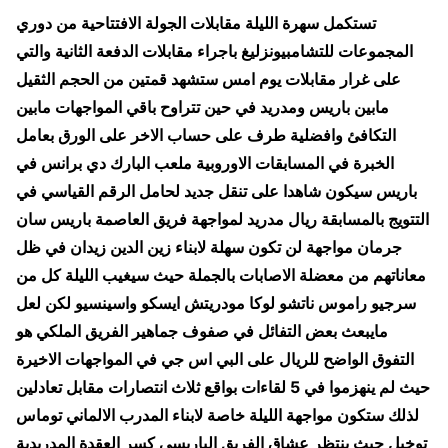
تستكمل سهرة الليلة مقابلات الجولة الافتتاحية من دوري
المجموعات للتشامبيونزليغ باجراء مقابلات الدفعة الثانية والتي
على غرار مقابلات يوم امس ستشهد قمتين من الحجم الثقيل
مابين باريس ومدريد في حين تتراوح باقي المواجهات مابين
التكافئ وافضلية طرف على حساب الاخر على الورق بعامل
الخبرة في المسابقات الاوروبية ملعب البارك دي برانس في
باريس سيكون شاهدا على تنقل جديد لحامل الرقم القياسي في
التتويج بالمسابقة ريال مدريد لمواجهة فريق العاصمة باريس سان
جرمان مواجهة لن تكون سهلة لابناء زين الدين زيدان في ظل
معاناتهم من معضلة الاصابات بالجملة حيث سيغيب الليلة كل من
سرجيو راموس ناتشو لوكا مودريتش ايسكو واسينسيو لكن لعل
مايبعث بعض التفائل في صفوف جماهير الفريق الملكي هو
التفوق الواضح للريال على البي اس جي في المواجهات الاخيرة
حيث لم ينهزموا في 5 لقاءات بواقع ثلاث انتصارات مقابل تعادلين
لذلك ستكون مواجهة الليلة خاصة لابناء المدرب الالماني توماس
توخيل حيث ينتظر عشاق الفريق الباريسي كسر العقدة المدريدية