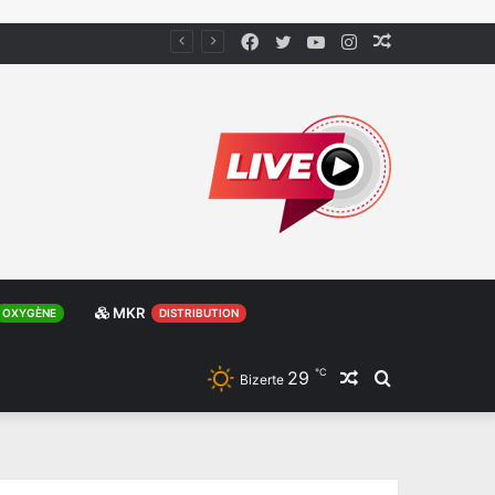
Facebook
Twitter
YouTube
Instagram
Article
Aléatoire
MKR
OXYGÈNE
DISTRIBUTION
℃
29
Article
Rechercher
Bizerte
Aléatoire