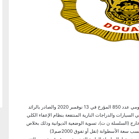
ذكرت الإدارة العامة للديوانة، أنه تبعا لصدور الأمر الحكومي عدد 850 المؤرخ في 13 نوفمبر 2020 والصادر بالرائد
فمبر 2020، فإنّه يمكن لمالكي السيارات والدراجات النارية المنتفعة بنظام الإعفاء الكلي
الخارج (السلسلة ن ت)، تسوية الوضعية الديوانية وذلك بخلاص