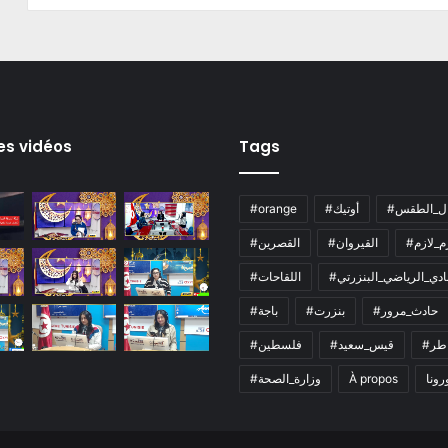
es vidéos
Tags
ال_الطقس
#أوتيك
#orange
زم_لازم
#القيروان
#القصرين
لنادي_الرياضي_البنزرتي
#اللقاحات
#حادث_مرور
#بنزرت
#باجة
اطر
#قيس_سعيد
#فلسطين
رونا
À propos
#وزارة_الصحة