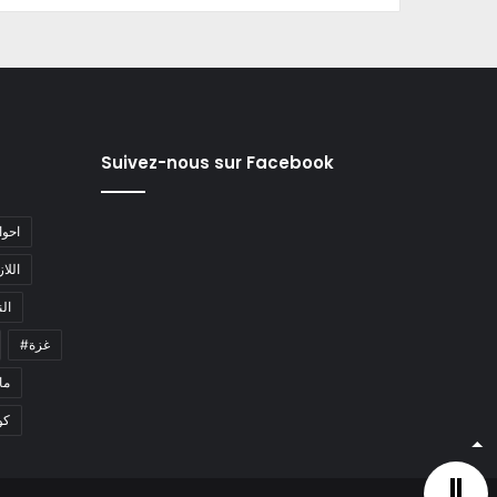
Suivez-nous sur Facebook
#احو
#اللا
#ا
#غزة
#م
كو