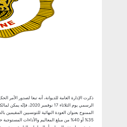
الرسمي يوم الثلاثاء 17 نو
الممنوح بعنوان العودة النهائية للتونسيين المقيمين ب
35% أو 40% من مبلغ المعاليم والأداءات المستوجبة حسب سعة الأسطوانة (تقل أو تفوق 2000صم3)