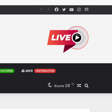
Facebook
Twitter
YouTube
Instagram
Article
Aléatoire
MKR
OXYGÈNE
DISTRIBUTION
℃
28
Article
Rechercher
Bizerte
Aléatoire