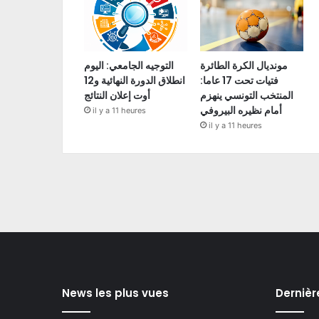
مونديال الكرة الطائرة
التوجيه الجامعي: اليوم
فتيات تحت 17 عاما:
انطلاق الدورة النهائية و12
المنتخب التونسي ينهزم
أوت إعلان النتائج
أمام نظيره البيروفي
il y a 11 heures
il y a 11 heures
News les plus vues
Dernièr