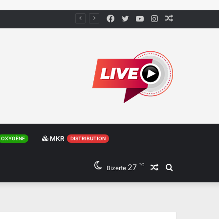
Facebook
Twitter
YouTube
Instagram
Article
Aléatoire
MKR
OXYGÈNE
DISTRIBUTION
℃
27
Article
Rechercher
Bizerte
Aléatoire