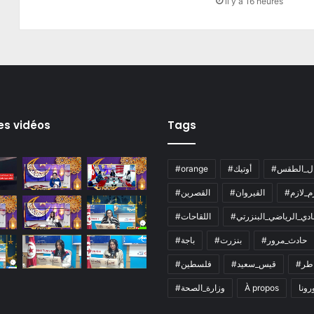
il y a 16 heures
es vidéos
Tags
ال_الطقس
#أوتيك
#orange
زم_لازم
#القيروان
#القصرين
لنادي_الرياضي_البنزرتي
#اللقاحات
#حادث_مرور
#بنزرت
#باجة
اطر
#قيس_سعيد
#فلسطين
رونا
À propos
#وزارة_الصحة