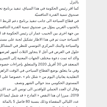
بالنزل
صندوق تنمية القدرة التنافسيّة
في قطاع السياحة الى جانب تنفيذ برنامج دعم للربط ال
بالجنوب الغربي يموّل من صندوق تنمية القدرة التنافس
من جهة اخرى بين الحبيب عمار ان رئيس الحكومة قد او
السياحة حيث تم في هذا الاطار تشكيل لجنة على مستوى
والسياحة والبنك المركزي التونسي للنظر في المشاكل ا
حلول في الغرض في أجل لا يتجاوز الثلاث أشهر لعر
واكد انه تمت دعوة مختلف الجهات المعنية إلى التسري
المنعقد في 30 أفريل 2020 والمتعلق بإجراءات خصوصية لفائدة القطاع السياحي
وفي ما يتعلق بوضع القطاع السياحي في الوقت الراهن
التقليدية يعانيان اليوم من « شلل تام » ،خصوصا على ا
المستوى الحكومي منذ حوالي الشهر ونصف
عدد الليالي المقضاة وذلك بنسبة 80 فاصل 5 بالمائة