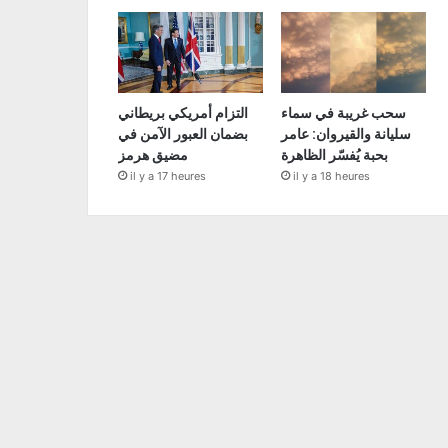
سحب غريبة في سماء
التزام أمريكي بريطاني
سليانة والقيروان: عامر
بضمان العبور الآمن في
بحبة يُفسّر الظاهرة
مضيق هرمز
il y a 17 heures
il y a 18 heures