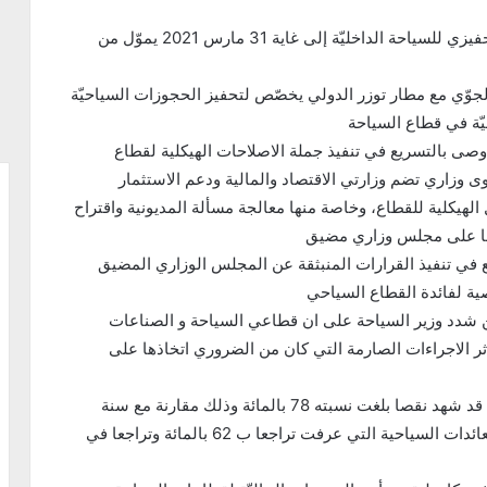
كما اقر رئيس الحكومة في هذا السياق، تنفيذ برنامج تحفيزي للسياحة الداخليّة إلى غاية 31 مارس 2021 يموّل من
جوّي مع مطار توزر الدولي يخصّص لتحفيز الحجوزات السياحيّة
يّة في قطاع السياحة
صى بالتسريع في تنفيذ جملة الاصلاحات الهيكلية لقطاع
 وزاري تضم وزارتي الاقتصاد والمالية ودعم الاستثمار
لهيكلية للقطاع، وخاصة منها معالجة مسألة المديونية واقتراح
ضها على مجلس وزاري مضيق
ع في تنفيذ القرارات المنبثقة عن المجلس الوزاري المضيق
 شدد وزير السياحة على ان قطاعي السياحة و الصناعات
ثر الاجراءات الصارمة التي كان من الضروري اتخاذها على
وقال ان العدد الجملي للوافدين الى تونس الى حد الان قد شهد نقصا بلغت نسبته 78 بالمائة وذلك مقارنة مع سنة
2019، مبرزا ان هذا النقص « الفادح « قد شمل ايضا العائدات السياحية التي عرفت تراجعا ب 62 بالمائة وتراجعا في