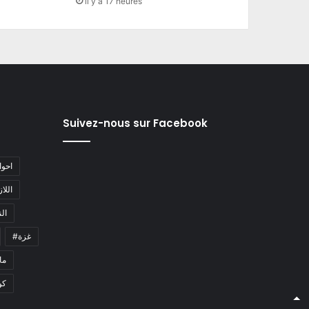
il y a 17 heures
Suivez-nous sur Facebook
#احو
#اللا
#ا
#غزة
#م
كو