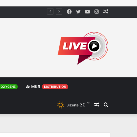
Facebook
Twitter
YouTube
Instagram
Article
Aléatoire
MKR
OXYGÈNE
DISTRIBUTION
℃
30
Article
Rechercher
Bizerte
Aléatoire