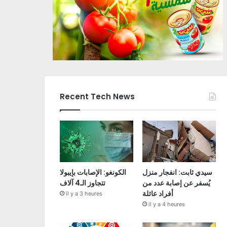
Recent Tech News
سيدي ثابت: انفجار منزل
الكونغو: الإصابات بإيبولا
يُسفر عن إصابة عدد من
تتجاوز الـ4 آلاف
أفراد عائلة
il y a 3 heures
il y a 4 heures