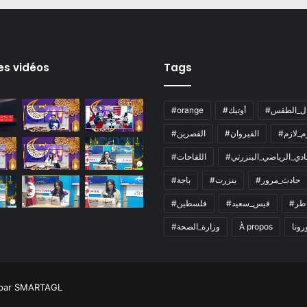
es vidéos
Tags
ال_الطقس
#أوتيك
#orange
زم_لازم
#القيروان
#القصرين
لنادي_الرياضي_البنزرتي
#اللقاحات
#حادث_مرور
#بنزرت
#باجة
اطر
#قيس_سعيد
#فلسطين
رونا
À propos
#وزارة_الصحة
 par SMARTAGL