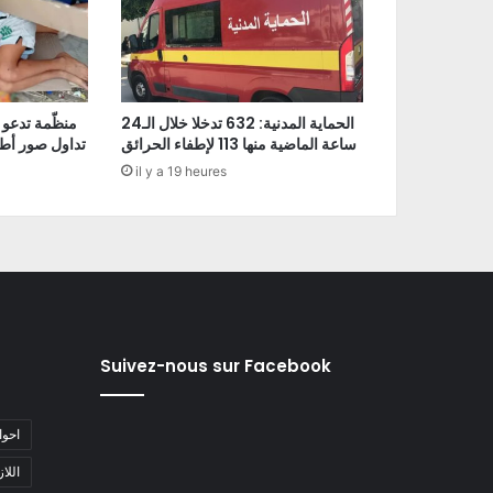
الحماية المدنية: 632 تدخلا خلال الـ24
منظّمة تدعو 
ساعة الماضية منها 113 لإطفاء الحرائق
تداول صور أط
il y a 19 heures
Suivez-nous sur Facebook
#احو
#اللا