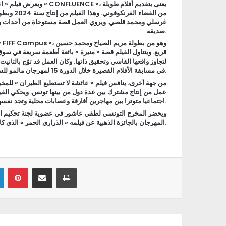
، يعنى بتقديم أفلام طويلة
« CONFLUENCE »
ويعرض فيلم « ا
من الفضاء
غرسلي ومحمد قلصي. ويروي العمل قصة مستوحاة من أحداث واق
.
صديقه
، وهو من بطولة مريم الصياح ومحمد حسين
 FIFF Campus »
قريع. ويتناول الفيلم قصة « منيرة » بائعة أطعمة سريعة في س
.
في مسابقة الأفلام القصيرة خلال الدورة 15 لمهرجان مالمو للسينما العربية بالسويد
من جهة أخرى، ينافس فيلم « عائشة لا تستطيع الطيران » للمخ
عمل من إنتاج مشترك بين عدة دول من بينها تونس. ويحكي الفي
.
اجتماعيا متوترا بين مهاجرين أفارقة وعصابات محلية وتجد نفسه
ويحضر المخرج التونسي لطفي عاشور في عضوية لجنة تحكيم المسا
.
المهرجان بالجائزة الذهبية عن فيلمه « الذراري الحمر » الذي كان قد فاز أيضا با
Linkedin
Pinterest
Partager par email
Imprimer