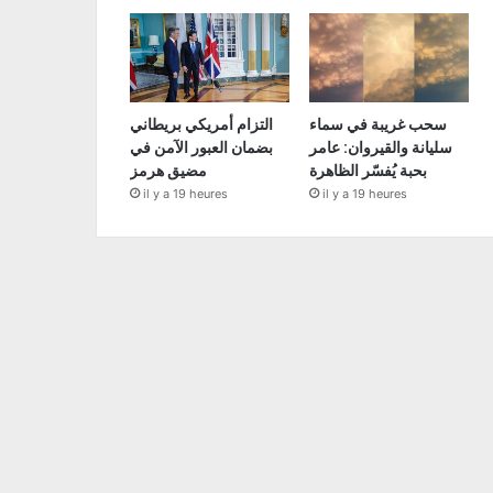
سحب غريبة في سماء
التزام أمريكي بريطاني
سليانة والقيروان: عامر
بضمان العبور الآمن في
بحبة يُفسّر الظاهرة
مضيق هرمز
il y a 19 heures
il y a 19 heures