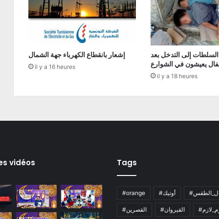
السلطات إلى التدخل بعد
إشعار بانقطاع الكهرباء جهة الشمال
فال يعيشون في الشوارع
il y a 16 heures
il y a 18 heures
es vidéos
Tags
ال_الطقس
#أوتيك
#orange
زم_لازم
#القيروان
#القصرين