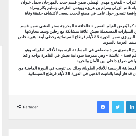
غتراب » للمخرج مهدي الهميلي ضمن قسم جديد بالمهرجان يحمل عنوان
 الفرنكوفوني. وهذا الفيلم من إنتاج سنة 2024 وبطولة غانم الزرلي ومرام بن عزيزة ويونس الفارحي وسليم بكار ومراد
عية تتمحور حول عامل في مصنع للحديد يسعى لاكتشاف حقيقة وفاة
«
كما يُعرض الفيلم القصير « عالحافة » للمخرجة سحر العشي ضمن قسم
وق السيارات المستعملة تعيش علاقة متشابكة مع رجلين وسط محاولاتها
لتجاوز واقعها القاسي وتحقيق ذاتها. وكان العمل قد توّج بالتانيت البرونزي ضمن الدورة 35 لأيام قرطاج السينمائية وحظي أيضا بتنويه خاص
رج المصري مراد مصطفى في المسابقة الرسمية للأفلام الطويلة، وهو
لم قصة « عائشة » وهي ممرضة سودانية تعيش في القاهرة تواجه واقعا
ا في صراع داخلي بين الأمان والحرية
بقة الرسمية للأفلام الطويلة، وذلك بعد تتويجه في الدورة الماضية من
لتانيت الذهبي في الدورة 35 لأيام قرطاج السينمائية
Facebook
Twitter
Partager