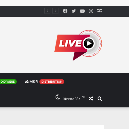
Facebook
Twitter
YouTube
Instagram
Article
Aléatoire
MKR
OXYGÈNE
DISTRIBUTION
℃
27
Article
Rechercher
Bizerte
Aléatoire