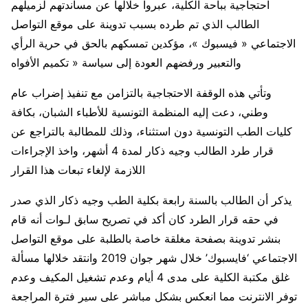
احتجاجية بباحة الكلية، عبروا خلالها عن مساندتهم لزميلهم
الطالب الذي تم طرده بسبب تدوينة على موقع التواصل
الاجتماعي « فيسبوك »، مؤكدين تمسكهم بالحق في حرية الرأي
والتعبير ورفضهم العودة إلى سياسة « تكميم الأفواه
وتأتي هذه الوقفة الاحتجاجية بالتزامن مع تنفيذ إضراب عام
وطني، دعت إليه المنظمة التونسية للأطباء الشبان، بكافة
كليات الطب التونسية دون استثناء، وذلك للمطالبة بالتراجع عن
قرار طرد الطالب وجيه ذكار لمدة 4 أشهر، واخذ الإجراءات
اللازمة لإلغاء تبعات هذا القرار
يذكر أن الطالب بالسنة رابعة بكلية الطب وجيه ذكار الذي صدر
في حقه قرار الطرد كان أكد في تصريح سابق لـوات أنه قام
بنشر تدوينة بصفحة مغلقة خاصة بالطلبة على موقع التواصل
الاجتماعي ‘فايسبوك’ خلال شهر جوان 2019 وانتقد خلالها مسألة
غلق مكتبة الكلية على مدى 4 أيام وعدم تشغيل المكيف وعدم
توفر الانترنت مما انعكس بشكل مباشر على سير فترة المراجعة