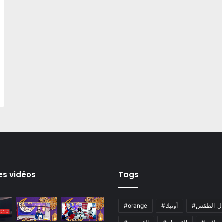
es vidéos
Tags
ال_الطقس
#أوتيك
#orange