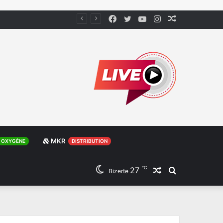
Facebook
Twitter
YouTube
Instagram
Article
Aléatoire
MKR
OXYGÈNE
DISTRIBUTION
℃
27
Article
Rechercher
Bizerte
Aléatoire