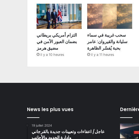
سحب غريبة في سماء
التزام أمريكي بريطاني
سليانة والقيروان: عامر
بضمان العبور الآمن في
بحبة يُفسّر الظاهرة
مضيق هرمز
il y a 10 heures
il y a 11 heures
News les plus vues
Dernièr
19 juillet 2024
عاجل/ اعفاءات وتعيينات جديدة بالقرجاني
وادارة الحدود والأجانب