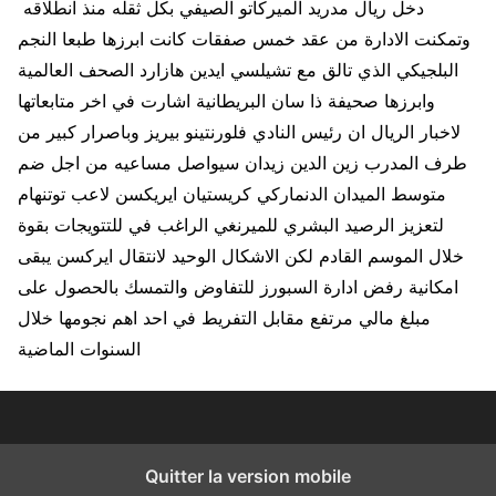
دخل ريال مدريد الميركاتو الصيفي بكل ثقله منذ انطلاقه
وتمكنت الادارة من عقد خمس صفقات كانت ابرزها طبعا النجم
البلجيكي الذي تالق مع تشيلسي ايدين هازارد الصحف العالمية
وابرزها صحيفة ذا سان البريطانية اشارت في اخر متابعاتها
لاخبار الريال ان رئيس النادي فلورنتينو بيريز وباصرار كبير من
طرف المدرب زين الدين زيدان سيواصل مساعيه من اجل ضم
متوسط الميدان الدنماركي كريستيان ايريكسن لاعب توتنهام
لتعزيز الرصيد البشري للميرنغي الراغب في للتتويجات بقوة
خلال الموسم القادم لكن الاشكال الوحيد لانتقال ايركسن يبقى
امكانية رفض ادارة السبورز للتفاوض والتمسك بالحصول على
مبلغ مالي مرتفع مقابل التفريط في احد اهم نجومها خلال
السنوات الماضية
Quitter la version mobile