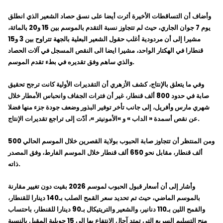
وأضاف أن التساقطات الأخيرة أثرت أيضا على نسق حصاد الشعير الذي انطلق
يوم 7 جوان الجاري، حيث لم تتجاوز نسبة التقدم بالموسم بين 15 و20 بالمائة،
مشيرا إلى أن مردودية أغلب حقول الشعير البعلية بالجهة تتراوح بين 3 و15
قنطارا في الهكتار الواحد، مشيرا ايضا الى النقص المسجل في آلات الحصاد
والذي ساهم وفق تقديره في بطء تقدم الموسم.
وفي ما يتعلق بالإنتاج، كشف الأزهري أن التقديرات الأولية كانت ترجح تحقيق
صابة في حدود 800 ألف قنطار، غير أن فترات الجفاف وانحباس الأمطار خلال
شهري مارس وأفريل، إلى جانب تأخر توفير البذور وضعف جودة جزء منها فضلا
عن نقص أسمدة « الداب » و »الأمونيتر »، أدّت إلى تراجع تقديرات الإنتاج.
ومن المنتظر أن تتجاوز صابة الحبوب بولاية القصرين خلال الموسم الحالي 500
ألف قنطار، مقابل نحو 650 ألف قنطار خلال الموسم الفارط، وفق المصدر
ذاته.
وأشار إلى أن أسعار قبول الحبوب لموسم 2026 بقيت دون تغيير مقارنة
بالموسم الماضي، حيث تم تحديد سعر القمح الصلب بـ140 دينارا للقنطار،
والقمح اللين بـ110 دنانير، والشعير والتريتيكال بـ90 دينارا للقنطار، باحتساب
منح التسليم السريع التي تمتد آجال الانتفاع بها إلى 15 جويلية المقبل بالنسبة