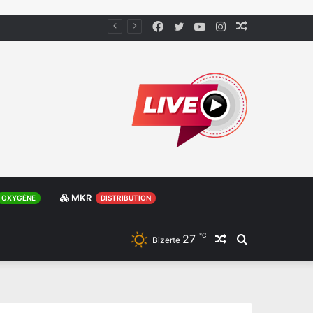
Facebook
Twitter
YouTube
Instagram
Article
Aléatoire
MKR
OXYGÈNE
DISTRIBUTION
℃
27
Article
Rechercher
Bizerte
Aléatoire