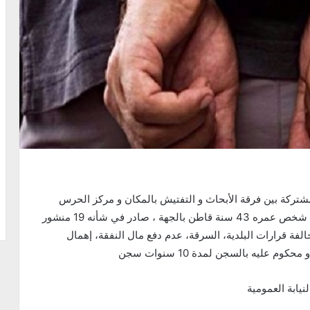
 الجاري،تمكنت دورية مشتركة بين فرقة الأبحاث و التفتيش بالمكان و مركز الحرس
الوطني بها اثر نصب كمين محكم من القاء القبض على شخص عمره 43 سنة قاطن بالجهة ، صادر في شأنه 19 منشور
لفة قرارات البلدية، السرقة، عدم دفع مال النفقة، إهمال
عليه بالسجن لمدة 10 سنوات سجن
نيابة العمومية