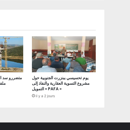
يوم تحسيسي ببنزرت الجنوبية حول
متضررو سد ال
مشروع التسوية العقارية والنفاذ إلى
ملفا
التمويل « PAFA »
il y a 2 jours