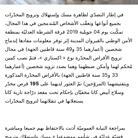
في إطار التصدّي لظاهرة مسك وإستهلاك وترويج المخدّرات
بجميع أنواعها وتعقّب الأشخاص المُندمجين في هذا المجال،
تمكّنت يوم 04 جويلية 2019 فرقة الشرطة العدليّة بمنطقة
الأمن الوطني بالقيروان المدينة إثر توفر معلومات مفادها إندماج
شخصين (أعمارهما 35 و49 سنة قاطنين الجهة) في مجال
ترويج الأقراص المخدّرة نوع « اكستازي »، فتمّ نصب كمين
مُحكم لهما وأمكن ضبطهما وهما بصدد تزويد شخصين (أعمارهما
33 و35 سنة قاطنين الجهة) بالأقراص المخدّرة المذكورة
وبتفتيشهما (المروّجين) تمّ العثور لديهما على
195
قرص مخدّر
وسلاح أبيض كانا مخفيّان بإحكام تحت مقعد درّاجة نارية كانا
يستغلانها في تنقلاتهما لترويج المخدّرات
بمراجعة النيابة العموميّة أذنت بالاحتفاظ بهم جميعا ومباشرة
قضيّة عدليّة في شأنهم موضوعها « مسك واستهلاك وترويج