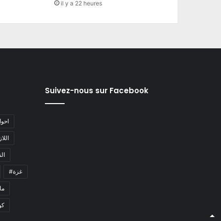
il y a 22 heures
Suivez-nous sur Facebook
#احو
#اللا
#ا
#غزة
#م
كو