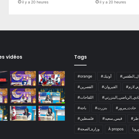
il y a 20 heures
il y a 20 heures
es vidéos
Tags
ال_الطقس
#أوتيك
#orange
زم_لازم
#القيروان
#القصرين
لنادي_الرياضي_البنزرتي
#اللقاحات
#حادث_مرور
#بنزرت
#باجة
اطر
#قيس_سعيد
#فلسطين
رونا
À propos
#وزارة_الصحة