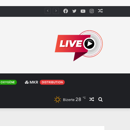
Facebook
Twitter
YouTube
Instagram
Article
Aléatoire
MKR
OXYGÈNE
DISTRIBUTION
℃
28
Article
Rechercher
Bizerte
Aléatoire