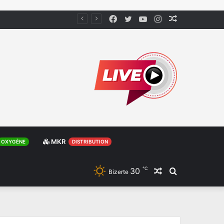
Facebook
Twitter
YouTube
Instagram
Article
Aléatoire
MKR
OXYGÈNE
DISTRIBUTION
℃
30
Article
Rechercher
Bizerte
Aléatoire