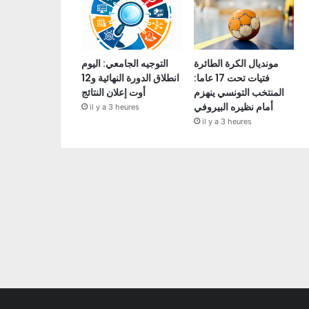
مونديال الكرة الطائرة
التوجيه الجامعي: اليوم
فتيات تحت 17 عاما:
انطلاق الدورة النهائية و12
المنتخب التونسي ينهزم
أوت إعلان النتائج
أمام نظيره البيروفي
il y a 3 heures
il y a 3 heures