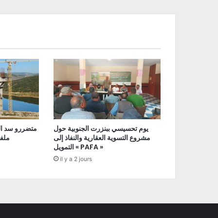
يوم تحسيسي ببنزرت الجنوبية حول
متضررو سد ال
مشروع التسوية العقارية والنفاذ إلى
ملفا
التمويل « PAFA »
il y a 2 jours