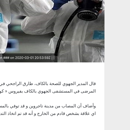
 ### on 2020-03-01 20:53:59Z | |
المرضى في المستشفى الجهوي بالكاف بفيروس « كورونا
وأضاف أن المصاب من مدينة تاجروين و قد توفي بالمس
اي علاقة بشخص قادم من الخارج و أنه قد تم اتخاذ التداب