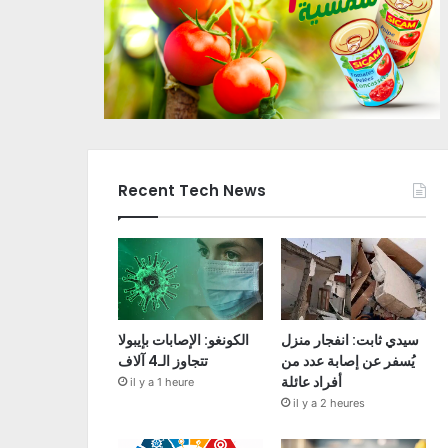
Recent Tech News
سيدي ثابت: انفجار منزل
الكونغو: الإصابات بإيبولا
يُسفر عن إصابة عدد من
تتجاوز الـ4 آلاف
أفراد عائلة
il y a 1 heure
il y a 2 heures