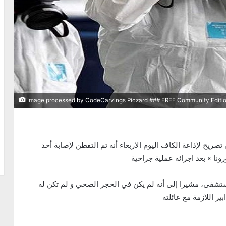
Image processed by CodeCarvings Piczard ### FREE Community Edition
قال المدير الجهوي للصحة بالكاف، طارق الراجحي في تصريح لإذاعة الكاف اليوم الاربعاء أنه تم التفطن لإصابة أحد
 » بعد اجرائه عملية جراحية
تشفى، مشيرا إلى أنه لم يكن في الحجر الصحي و لم تكن له
ير اللازمة مع عائلته