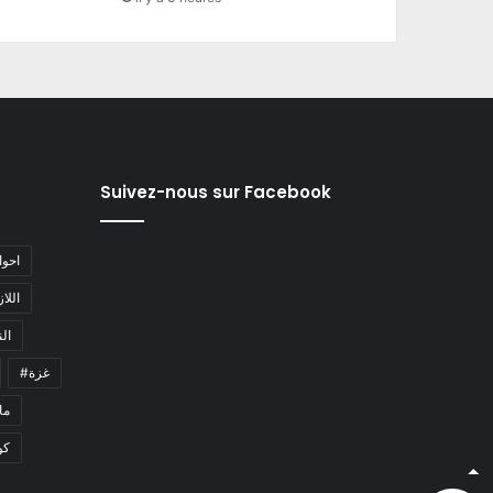
Suivez-nous sur Facebook
#احو
#اللا
#ا
#غزة
#م
كو