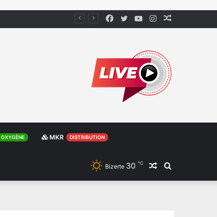
Facebook
Twitter
YouTube
Instagram
Article
Aléatoire
MKR
OXYGÈNE
DISTRIBUTION
℃
30
Article
Rechercher
Bizerte
Aléatoire