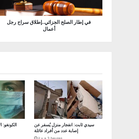
في إطار الصلح الجزائي..إطلاق سراح رجل
أعمال
سيدي ثابت: انفجار منزل يُسفر عن
إصابة عدد من أفراد عائلة
il y a 3 heures