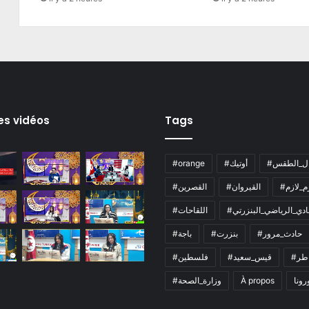
es vidéos
Tags
ال_الطقس
#أوتيك
#orange
زم_لازم
#القيروان
#القصرين
لنادي_الرياضي_البنزرتي
#اللقاحات
#حادث_مرور
#بنزرت
#باجة
اطر
#قيس_سعيد
#فلسطين
رونا
À propos
#وزارة_الصحة