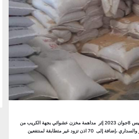
تمكنت فرقة الأبحاث والتفتيش بقعفور فجر اليوم الخميس 8جوان 2023 إثر مداهمة مخزن عشوائي بجهة الكريب من
ولاية سليانة، من حجز مايقارب 500 قنطار من الشعير والسداري ،إضافة إلى 70 اذن تزود غير متطابقة لمنتفعين