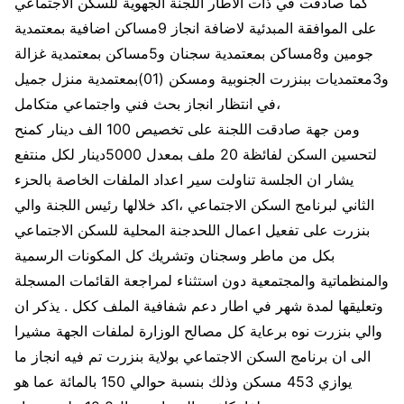
كما صادقت في ذات الاطار اللجنة الجهوية للسكن الاجتماعي
على الموافقة المبدئية لاضافة انجاز 9مساكن اضافية بمعتمدية
جومين و8مساكن بمعتمدية سجنان و5مساكن بمعتمدية غزالة
و3معتمديات ببنزرت الجنوبية ومسكن (01)بمعتمدية منزل جميل
،في انتظار انجاز بحث فني واجتماعي متكامل
ومن جهة صادقت اللجنة على تخصيص 100 الف دينار كمنح
لتحسين السكن لفائظة 20 ملف بمعدل 5000دينار لكل منتفع
يشار ان الجلسة تناولت سير اعداد الملفات الخاصة بالحزء
الثاني لبرنامج السكن الاجتماعي ،اكد خلالها رئيس اللجنة والي
بنزرت على تفعيل اعمال اللحدجنة المحلية للسكن الاجتماعي
بكل من ماطر وسجنان وتشريك كل المكونات الرسمية
والمنظماتية والمجتمعية دون استثناء لمراجعة القائمات المسجلة
وتعليقها لمدة شهر في اطار دعم شفافية الملف ككل . يذكر ان
والي بنزرت نوه برعاية كل مصالح الوزارة لملفات الجهة مشيرا
الى ان برنامج السكن الاجتماعي بولاية بنزرت تم فيه انجاز ما
يوازي 453 مسكن وذلك بنسبة حوالي 150 بالمائة عما هو