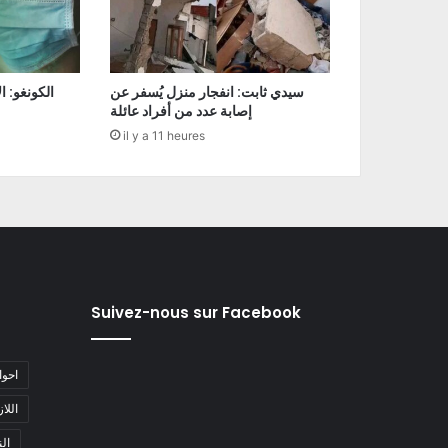
سيدي ثابت: انفجار منزل يُسفر عن
إصابة عدد من أفراد عائلة
il y a 11 heures
Suivez-nous sur Facebook
#احو
#اللا
#ا