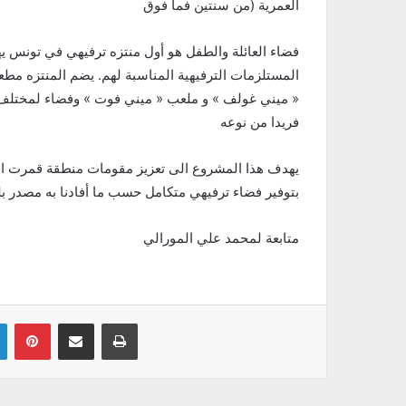
العمرية (من سنتين فما فوق
فضاء العائلة والطفل هو أول منتزه ترفيهي في تونس ي
المستلزمات الترفيهية المناسبة لهم. يضم المنتزه م
« ميني غولف » و ملعب « ميني فوت » وفضاء لمختلف 
فريدا من نوعه
يهدف هذا المشروع الى تعزيز مقومات منطقة قمرت اقتص
بتوفير فضاء ترفيهي متكامل حسب ما أفادنا به مصدر 
متابعة لمحمد علي المورالي
Linkedin
Pinterest
Partager par email
Imprimer