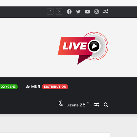
Facebook
Twitter
YouTube
Instagram
Article
Aléatoire
MKR
OXYGÈNE
DISTRIBUTION
℃
28
Article
Rechercher
Bizerte
Aléatoire