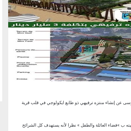
مرسى عن إنشاء منتزه ترفيهي ذو طابع ايكولوجي في قلب قرية
9 متر مربع وتمت تسميته ب »فضاء العائلة والطفل » نظرا لأنه يستهدف كل الشرائح