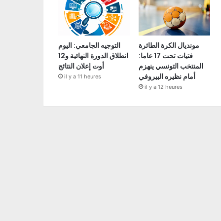
مونديال الكرة الطائرة
التوجيه الجامعي: اليوم
فتيات تحت 17 عاما:
انطلاق الدورة النهائية و12
المنتخب التونسي ينهزم
أوت إعلان النتائج
أمام نظيره البيروفي
il y a 11 heures
il y a 12 heures