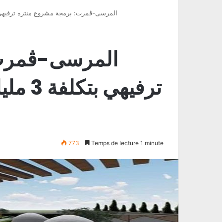
المرسى-ڨمرت: برمجة مشروع منتزه ترفيهي بتكلفة 3 مليار دينار لذوي الاح
المرسى-ڨمرت:
ترفيهي
773
Temps de lecture 1 minute