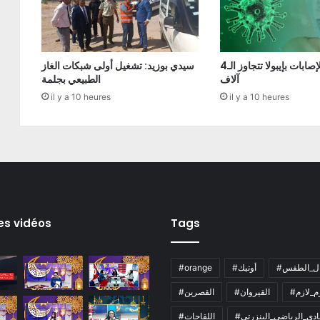
الكونغو: الإصابات بإيبولا تتجاوز الـ4
سيدي بوزيد: تشغيل أولى شبكات الغاز
آلاف
الطبيعي بجلمة
il y a 10 heures
il y a 10 heures
es vidéos
Tags
ال_الطقس
#أوتيك
#orange
زم_لازم
#القيروان
#القصرين
لنادي_الرياضي_البنزرتي
#اللقاحات