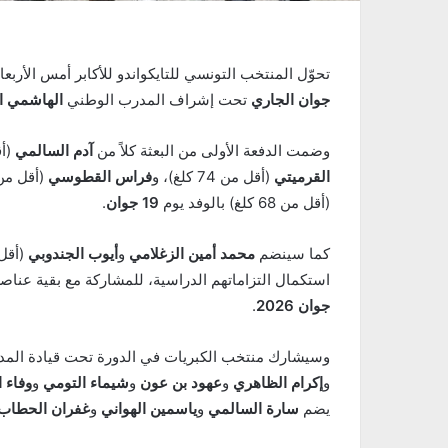
تحوّل المنتخب التونسي للتايكواندو للأكابر أمس الأربعا
جوان الجاري
تحت إشراف المدرب الوطني
الهاشمي ا
وضمت الدفعة الأولى من البعثة كلاً من
آدم السالمي
(أقل 
القرميتي
(أقل من 74 كلغ)، و
فراس القطوسي
(أقل من 80 كلغ)، فيما سيلتحق البطل ا
(أقل من 68 كلغ) بالوفد يوم
19 جوان
.
كما سينضم
محمد أمين الزغلامي
و
أيوب الجندوبي
(أقل من 4
استكمال التزاماتهم الدراسية، للمشاركة مع بقية عنا
جوان 2026
.
وسيشارك منتخب الكبريات في الدورة تحت قيادة الم
و
إكرام الظاهري
و
عهود بن عون
و
شيماء التومي
و
وفاء 
يضم
سارة السالمي
و
ياسمين الهواني
و
غفران الحطاب