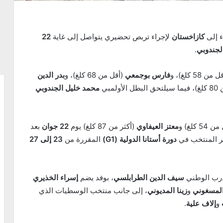
ء إلى
كازاخستان
لإجراء تربص تحضيري يتواصل إلى غاية
22
لجندوبي
.
من 58 كلغ)، و
فارس بوجمعي
(أقل من 68 كلغ)، و
بدر الدين
لأولمبي
محمد خليل الجندوبي
5 كلغ) و
معتز العيفاوي
(أكثر من 87 كلغ) يوم
22 جوان
بعد
صر المنتخب في
دورة أستانا الدولية (G1)
المقررة من
23 إلى 27
درب الوطني
سيف الدين الطرابلسي
، بوفد يضم
إسراء الخذيري
المسغوني
و
زينا المديوني
، إلى جانب منتخب الوسطيات الذي
و
إلاف علية
.