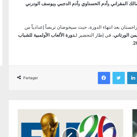
الك المقراني
و
آدم الحسناوي
و
آدم الدجبي
و
يوسف الودرني
اخستان بعد انتهاء الدورة، حيث سيخوضان تربصاً إعدادياً من
يمن الورتاني
، في إطار التحضير لـ
دورة الألعاب الأولمبية للشباب
.
Facebook
Twitter
Partager