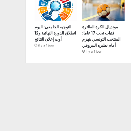
مونديال الكرة الطائرة
التوجيه الجامعي: اليوم
فتيات تحت 17 عاما:
انطلاق الدورة النهائية و12
المنتخب التونسي ينهزم
أوت إعلان النتائج
أمام نظيره البيروفي
il y a 1 jour
il y a 1 jour