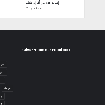
إصابة عدد من أفراد عائلة
il y a 1 jour
Suivez-nous sur Facebook
#احو
#اللا
#ا
#غزة
#م
كو