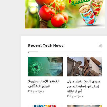
Recent Tech News
سيدي ثابت: انفجار منزل
الكونغو: الإصابات بإيبولا
يُسفر عن إصابة عدد من
تتجاوز الـ4 آلاف
أفراد عائلة
il y a 1 jour
il y a 1 jour