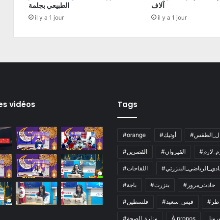
آلاف
الطبيعي بجلمة
il y a 1 jour
il y a 1 jour
es vidéos
Tags
ال_الطقس
#أوتيك
#orange
زم_لازم
#القيروان
#القصرين
لنادي_الرياضي_البنزرتي
#اللقاحات
#حادث_مرور
#بنزرت
#باجة
اطر
#قيس_سعيد
#فلسطين
رونا
À propos
#وزارة_الصحة