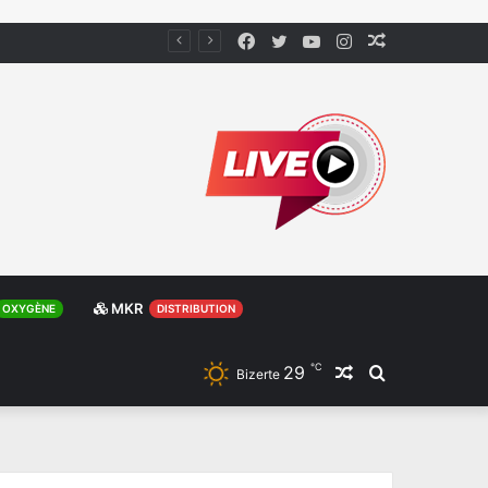
Facebook
Twitter
YouTube
Instagram
Article
Aléatoire
MKR
OXYGÈNE
DISTRIBUTION
℃
29
Article
Rechercher
Bizerte
Aléatoire