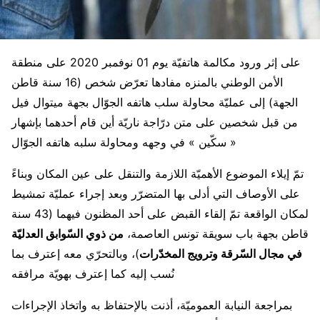
على إثر ورود مكالمة هاتفيّة يوم 01 نوفمبر 2020 على منطقة
الأمن الوطني بالمنزه مفادها تعرّض شخص (16 سنة قاطن
الجهة) إلى عمليّة محاولة سلب هاتفه الجوّال بجهة ميتوال فيل
من قبل شخصين على متن درّاجة ناريّة أين قام أحدهما بإشهار
« سكّين » في وجهه ومحاولة سلبه هاتفه الجوّال
تمّ إيلاء الموضوع الأهميّة اللازمة والتنقل على عين المكان وبناءً
على الأوصاف التي أدلى بها المتضرّر وبعد إجراء عمليّة تمشيط
لمكان الواقعة تمّ إلقاء القبض على أحد المظنون فيهما (43 سنة
قاطن بجهة باب سويقة تونس العاصمة،
من ذوي السّوابق العدليّة
في مجال السّرقة وترويج المخدّرات
)، وبالتحرّي معه إعترف بما
نُسب إليه كما إعترف بهويّة مرافقه
بمراجعة النيابة العموميّة، أذنت بالإحتفاظ به واتخاذ الإجراءات