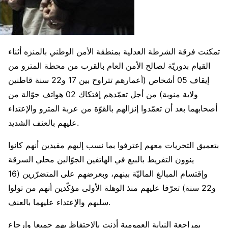
تمكنت فرقة الشرطة العدلية بمنطقة الأمن الوطني بالمنزه أثناء
القيام بدوريّة لصالح الأمن العام بالقرب من محطة المترو من
إيقاف 05 أشخاص (أعمارهم تتراوح بين 17 و22 سنة قاطنين
ولاية منوبة) من أجل تعمّدهم إفتكاك 02 هواتف جوّالة من
أصحابهما بعد أن تعمّدوا إنزالهم بالقوّة من عربة المترو والإعتداء
عليهم بالعنف الشديد.
بتعميق التحريات معهم إعترفوا بما نسب إليهم مفيدين أنهم كانوا
ينوون التفريط بالبيع في الهاتفين الجوّالين محلي السرقة
وإقتسام المبالغ الماليّة بينهم، وبعرضهم على المتضرّرين (16
و22 سنة) تعرّفا عليهم منذ الوهلة الأولى مؤكّدين أنهم من تولوا
سلبهم والإعتداء عليهما بالعنف.
بمراجعة النيابة العمومية أذنت بالإحتفاظ بهم جميعا وإرجاع