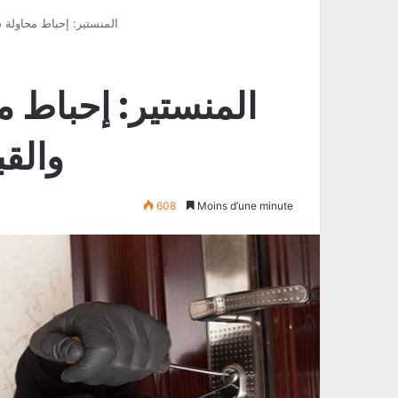
المنستير: إحباط محاولة
المنستير: إحباط 
والق
608
Moins d’une minute