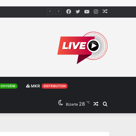
Facebook
Twitter
YouTube
Instagram
Article
Aléatoire
MKR
OXYGÈNE
DISTRIBUTION
℃
28
Article
Rechercher
Bizerte
Aléatoire