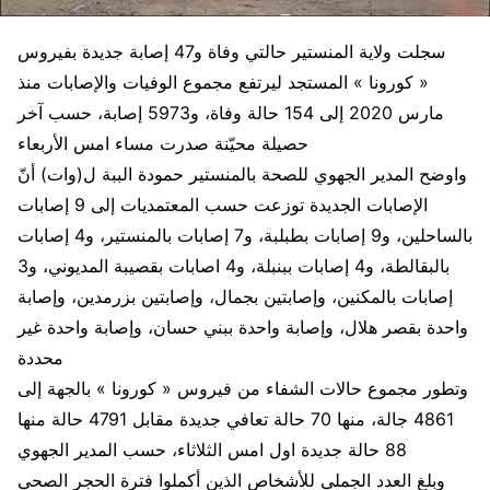
سجلت ولاية المنستير حالتي وفاة و47 إصابة جديدة بفيروس
« كورونا » المستجد ليرتفع مجموع الوفيات والإصابات منذ
مارس 2020 إلى 154 حالة وفاة، و5973 إصابة، حسب آخر
حصيلة محيّنة صدرت مساء امس الأربعاء
واوضح المدير الجهوي للصحة بالمنستير حمودة الببة ل(وات) أنّ
الإصابات الجديدة توزعت حسب المعتمديات إلى 9 إصابات
بالساحلين، و9 إصابات بطبلبة، و7 إصابات بالمنستير، و4 إصابات
بالبقالطة، و4 إصابات ببنبلة، و4 اصابات بقصيبة المديوني، و3
إصابات بالمكنين، وإصابتين بجمال، وإصابتين بزرمدين، وإصابة
واحدة بقصر هلال، وإصابة واحدة ببني حسان، وإصابة واحدة غير
محددة
وتطور مجموع حالات الشفاء من فيروس « كورونا » بالجهة إلى
4861 جالة، منها 70 حالة تعافي جديدة مقابل 4791 حالة منها
88 حالة جديدة اول امس الثلاثاء، حسب المدير الجهوي
وبلغ العدد الجملي للأشخاص الذين أكملوا فترة الحجر الصحي