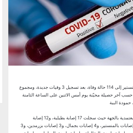
ارتفع مجموع وفيات فيروس كورونا المستجد بولاية المنستير إلى 114 حالة وفاة، بعد تسجيل 3 وفيات جديدة، ومجموع
ابة إثر تسجيل 71 إصابة جديدة، حسب آخر حصيلة محيّنة يوم أمس الاثنين على الساعة الثامنة
وشملت الإصابات الجديدة 11 معتمدية من مجموع 13 معتمدية بالجهة حيث سجلت 17 إصابة بطبلبة، و12 إصابة
بالمكنين، و11 إصابة ببنبلة، و9 إصابات بقصر هلال، و7 إصابات بالمنستير، و4 إصابات بجمال، و3 إصابات بزرمدين، و3