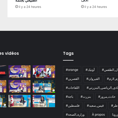
آلاف
الطبيعي بجلمة
il y a 24 heures
il y a 24 heures
es vidéos
Tags
ال_الطقس
#أوتيك
#orange
زم_لازم
#القيروان
#القصرين
لنادي_الرياضي_البنزرتي
#اللقاحات
#حادث_مرور
#بنزرت
#باجة
اطر
#قيس_سعيد
#فلسطين
رونا
À propos
#وزارة_الصحة