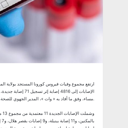
الإصابات إلى 4816 إص
مساء، وفق ما أفاد به « وات »، المدير الجهوي للصحة، حمودة الببة.