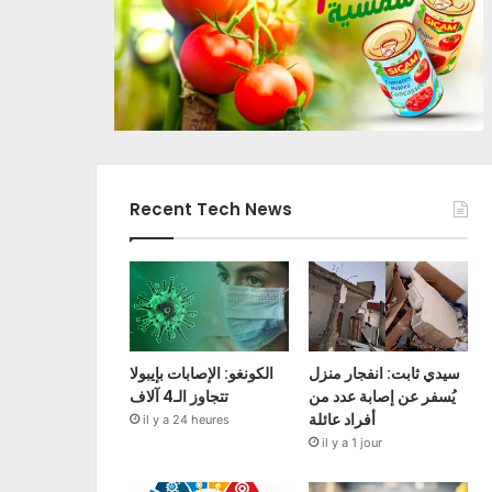
Recent Tech News
سيدي ثابت: انفجار منزل
الكونغو: الإصابات بإيبولا
يُسفر عن إصابة عدد من
تتجاوز الـ4 آلاف
أفراد عائلة
il y a 24 heures
il y a 1 jour