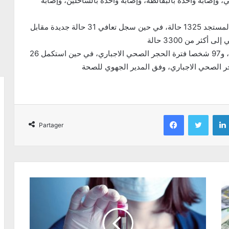
 وإصابة واحدة بالبقالطة، وإصابة واحدة بالساحلين، وإصابة
وبلغ مجموع الأشخاص الحاملين حاليا لفيروس كورونا المستجد 1325 حالة، في حين سجل تعافي 31 حالة جديدة مقابل
ويواصل 3293 شخصا قضاء مدّة الحجر الصحي الذاتي، و97 شخصا فترة الحجر الصحي الاجباري، في حين استكمل 26
Facebook
Twitter
Partager