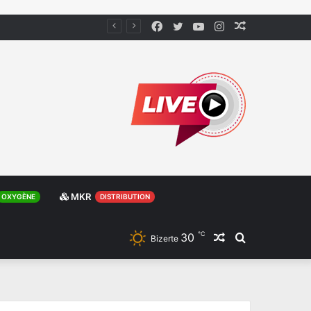
Facebook
Twitter
YouTube
Instagram
Article
Aléatoire
MKR
OXYGÈNE
DISTRIBUTION
℃
30
Article
Rechercher
Bizerte
Aléatoire