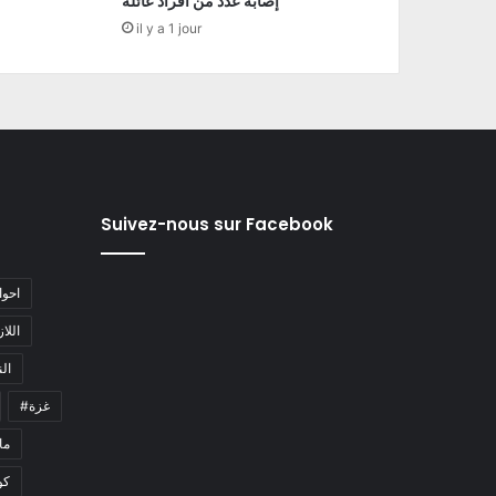
إصابة عدد من أفراد عائلة
il y a 1 jour
Suivez-nous sur Facebook
#احو
#اللا
#ا
#غزة
#م
كو