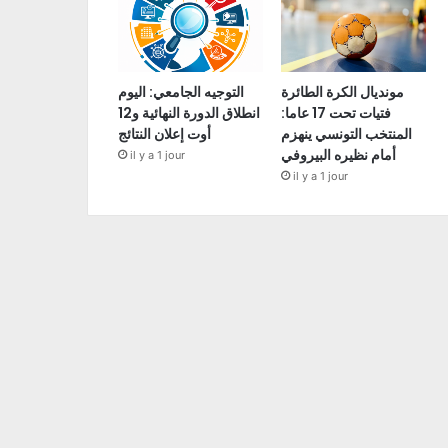
مونديال الكرة الطائرة
التوجيه الجامعي: اليوم
فتيات تحت 17 عاما:
انطلاق الدورة النهائية و12
المنتخب التونسي ينهزم
أوت إعلان النتائج
أمام نظيره البيروفي
il y a 1 jour
il y a 1 jour