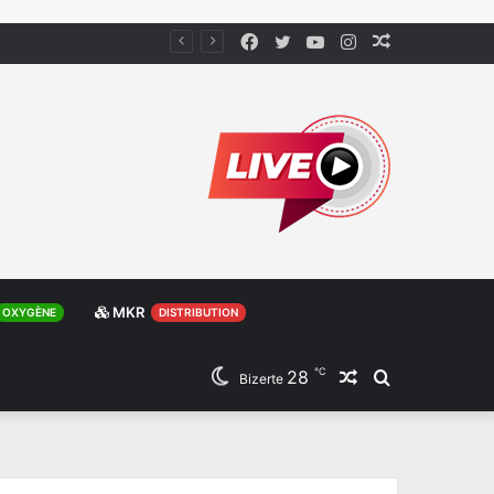
Facebook
Twitter
YouTube
Instagram
Article
Aléatoire
MKR
OXYGÈNE
DISTRIBUTION
℃
28
Article
Rechercher
Bizerte
Aléatoire