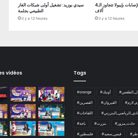
الكونغو: الإصابات بإيبولا تتجاوز الـ4
سيدي بوزيد: تشغيل أولى شبكات الغاز
آلاف
الطبيعي بجلمة
il y a 12 heures
il y a 12 heures
es vidéos
Tags
ال_الطقس
#أوتيك
#orange
زم_لازم
#القيروان
#القصرين
لنادي_الرياضي_البنزرتي
#اللقاحات
#حادث_مرور
#بنزرت
#باجة
اطر
#قيس_سعيد
#فلسطين