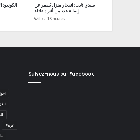
سيدي ثابت: انفجار منزل يُسفر عن
إصابة عدد من أفراد عائلة
il y a 13 heures
Suivez-nous sur Facebook
#احو
#اللا
#ا
#غزة
#م