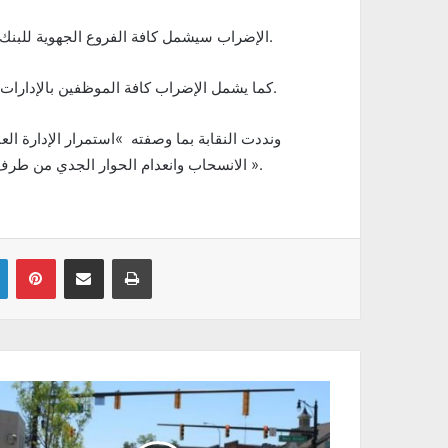
الإضراب سيشمل كافة الفروع الجهوية للبنك، وينطلق بداية من منتصف ليلة أمس إلى غاية منتصف ليل اليوم.
كما يشمل الإضراب كافة الموظفين بالإدارات المركزية والجهوية في كل فروع البنك على كامل تراب الجمهوية.
ونددت النقابة بما وصفته »استمرار الإدارة ال
الانسحاب وانعدام الحوار الجدي من طرف الإدارة في التفاوض في النقاط المضمنة بلائحة 3 جانفي 2019 ».
Linkedin
Pinterest
Partager par email
Imprimer