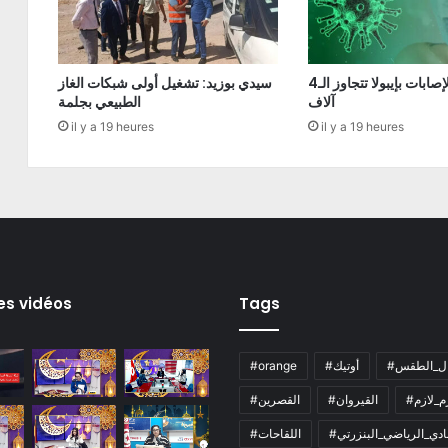
الكونغو: الإصابات بإيبولا تتجاوز الـ4
سيدي بوزيد: تشغيل أولى شبكات الغاز
آلاف
الطبيعي بجلمة
il y a 19 heures
il y a 19 heures
es vidéos
Tags
ال_الطقس
#أوتيك
#orange
زم_لازم
#القيروان
#القصرين
لنادي_الرياضي_البنزرتي
#اللقاحات