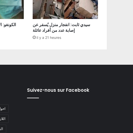
سيدي ثابت: انفجار منزل يُسفر عن
إصابة عدد من أفراد عائلة
il y a 21 heures
Suivez-nous sur Facebook
#احو
#اللا
#ا