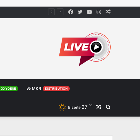
Facebook
Twitter
YouTube
Instagram
Article
Aléatoire
MKR
OXYGÈNE
DISTRIBUTION
℃
27
Article
Rechercher
Bizerte
Aléatoire