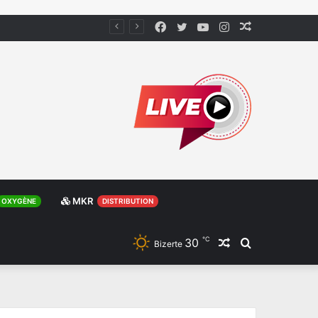
Facebook
Twitter
YouTube
Instagram
Article
Aléatoire
MKR
OXYGÈNE
DISTRIBUTION
℃
30
Article
Rechercher
Bizerte
Aléatoire