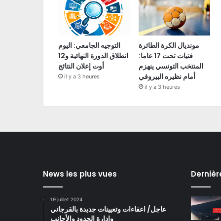
مونديال الكرة الطائرة
التوجيه الجامعي: اليوم
فتيات تحت 17 عاما:
انطلاق الدورة النهائية و12
المنتخب التونسي ينهزم
أوت إعلان النتائج
أمام نظيره البيروفي
il y a 3 heures
il y a 3 heures
News les plus vues
Dernièr
19 juillet 2024
عاجل/ اعفاءات وتعيينات جديدة بالقرجاني
وادارة الحدود والأجانب