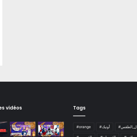
es vidéos
Tags
ال_الطقس
#أوتيك
#orange