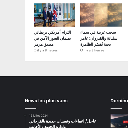
سحب غريبة في سماء
التزام أمريكي بريطاني
سليانة والقيروان: عامر
بضمان العبور الآمن في
بحبة يُفسّر الظاهرة
مضيق هرمز
il y a 8 heures
il y a 8 heures
News les plus vues
Dernièr
19 juillet 2024
عاجل/ اعفاءات وتعيينات جديدة بالقرجاني
وادارة الحدود والأجانب