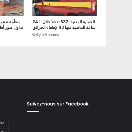
الحماية المدنية: 632 تدخلا خلال الـ24
منظّمة تدعو 
ساعة الماضية منها 113 لإطفاء الحرائق
تداول صور أط
il y a 8 heures
Suivez-nous sur Facebook
#احو