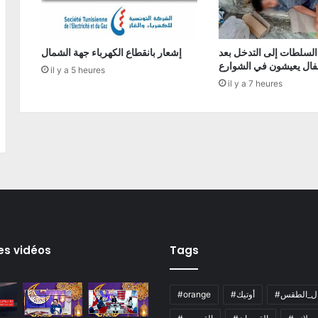
السلطات إلى التدخل بعد
إشعار بانقطاع الكهرباء جهة الشمال
فال يعيشون في الشوارع
il y a 5 heures
il y a 7 heures
es vidéos
Tags
ال_الطقس
#أوتيك
#orange