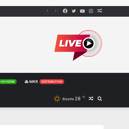
Facebook
Twitter
YouTube
Instagram
Article
Aléatoire
MKR
OXYGÈNE
DISTRIBUTION
℃
28
Article
Rechercher
Bizerte
Aléatoire