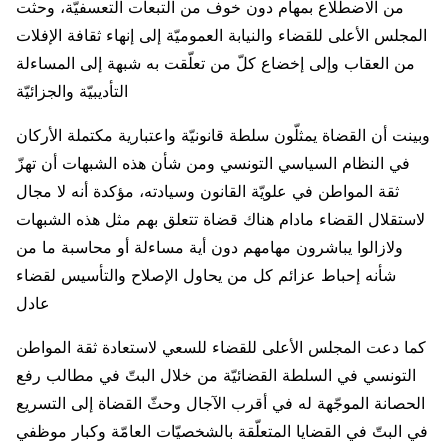
من الاضطلاع بمهام دون خوف من التبعات التعسفيّة، وحثت
المجلس الأعلى للقضاء والنيابة العموميّة إلى إنهاء ثقافة الإفلات
من العقاب وإلى إخضاع كلّ من تعلّقت به شبهة إلى المساءلة
التأديبيّة والجزائيّة
وبينت أن القضاة يمثلّون سلطة قانونيّة واعتبارية مكتملة الأركان
في النظام السياسي التونسي ومن شأن هذه الشبهات أن تهزّ
ثقة المواطن في علويّة القانون وسيادته، مؤكدة أنه لا مجال
لاستقلال القضاء مادام هناك قضاة تتعلق بهم مثل هذه الشبهات
ولازالوا يباشرون مهامهم دون أية مساءلة أو محاسبة ما من
شأنه إحباط عزائم كل من يحاول الإصلاح والتأسيس لقضاء
عادل
كما دعت المجلس الأعلى للقضاء للسعي لاستعادة ثقة المواطن
التونسي في السلطة القضائيّة من خلال البتّ في مطالب رفع
الحصانة الموجّهة له في أقرب الآجال وحثّ القضاة إلى التسريع
في البتّ في القضايا المتعلّقة بالشخصيّات العامّة وكبار موظفي