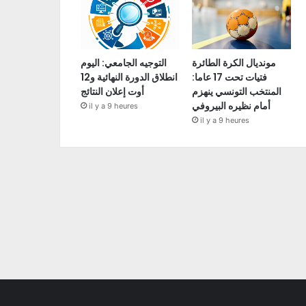
مونديال الكرة الطائرة
التوجيه الجامعي: اليوم
فتيات تحت 17 عاما:
انطلاق الدورة النهائية و12
المنتخب التونسي ينهزم
أوت إعلان النتائج
أمام نظيره البيروفي
il y a 9 heures
il y a 9 heures