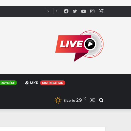
Facebook
Twitter
YouTube
Instagram
Article
Aléatoire
MKR
OXYGÈNE
DISTRIBUTION
℃
29
Article
Rechercher
Bizerte
Aléatoire